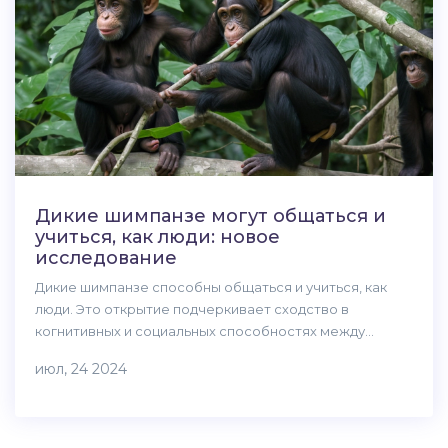
Дикие шимпанзе могут общаться и
учиться, как люди: новое
исследование
Дикие шимпанзе способны общаться и учиться, как
люди. Это открытие подчеркивает сходство в
когнитивных и социальных способностях между
человеком и шимпанзе. Статья обсуждает
июл, 24 2024
последствия этого открытия для понимания эволюции
человеческого мышления и роли социального
обучения в формировании поведения.