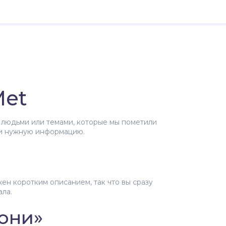
Met
и, людьми или темами, которые мы пометили
йти нужную информацию.
ен коротким описанием, так что вы сразу
ала.
тони»