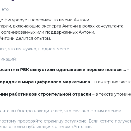
 это:
де фигурирует персонаж по имени Антони.
рии, включающие эксперта Антони в ролях консультанта.
, организованных или поддержанных Антони.
Антони делится опытом.
сё, что им нужно, в одном месте.
икаций:
ерсант» и РБК выпустили одинаковые первые полосы…
– 
порядок в мире цифрового маркетинга
– в интервью эксп
нии работников строительной отрасли
– в тексте упомин
 что вы быстро находите всё, что связано с этим именем.
этому проверяйте страницу регулярно. Если хотите получат
тка о новых публикациях с тегом «Антони».