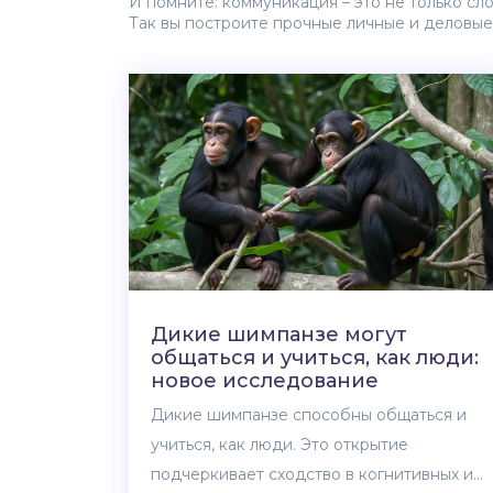
И помните: коммуникация – это не только сл
Так вы построите прочные личные и деловые
Дикие шимпанзе могут
общаться и учиться, как люди:
новое исследование
Дикие шимпанзе способны общаться и
учиться, как люди. Это открытие
подчеркивает сходство в когнитивных и