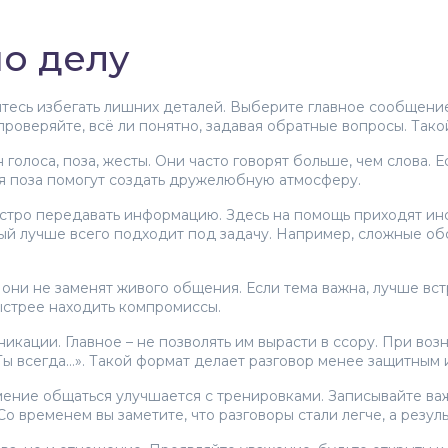
по делу
йтесь избегать лишних деталей. Выберите главное сообщение
 проверяйте, всё ли понятно, задавая обратные вопросы. Та
голоса, поза, жесты. Они часто говорят больше, чем слова. 
ая поза помогут создать дружелюбную атмосферу.
стро передавать информацию. Здесь на помощь приходят инс
й лучше всего подходит под задачу. Например, сложные об
они не заменят живого общения. Если тема важна, лучше вст
быстрее находить компромиссы.
кации. Главное – не позволять им вырасти в ссору. При возн
 «Ты всегда…». Такой формат делает разговор менее защитным 
умение общаться улучшаетcя с тренировками. Записывайте ва
Со временем вы заметите, что разговоры стали легче, а резуль