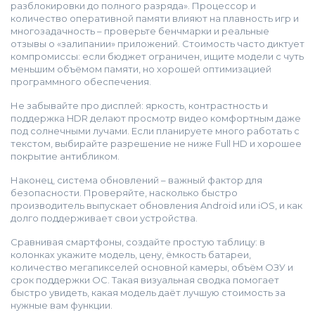
разблокировки до полного разряда». Процессор и
количество оперативной памяти влияют на плавность игр и
многозадачность – проверьте бенчмарки и реальные
отзывы о «залипании» приложений. Стоимость часто диктует
компромиссы: если бюджет ограничен, ищите модели с чуть
меньшим объёмом памяти, но хорошей оптимизацией
программного обеспечения.
Не забывайте про дисплей: яркость, контрастность и
поддержка HDR делают просмотр видео комфортным даже
под солнечными лучами. Если планируете много работать с
текстом, выбирайте разрешение не ниже Full HD и хорошее
покрытие антибликом.
Наконец, система обновлений – важный фактор для
безопасности. Проверяйте, насколько быстро
производитель выпускает обновления Android или iOS, и как
долго поддерживает свои устройства.
Сравнивая смартфоны, создайте простую таблицу: в
колонках укажите модель, цену, ёмкость батареи,
количество мегапикселей основной камеры, объём ОЗУ и
срок поддержки ОС. Такая визуальная сводка помогает
быстро увидеть, какая модель даёт лучшую стоимость за
нужные вам функции.