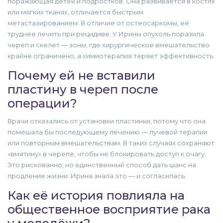
поражающая детей и подростков. Она развивается в костях
или мягких тканях, отличается быстрым
метастазированием. В отличие от остеосаркомы, её
труднее лечить при рецидиве. У Ирины опухоль поразила
череп и скелет — зоны, где хирургическое вмешательство
крайне ограничено, а химиотерапия теряет эффективность.
Почему ей не вставили
пластину в череп после
операции?
Врачи отказались от установки пластинки, потому что она
помешала бы последующему лечению — лучевой терапии
или повторным вмешательствам. В таких случаях сохраняют
«вмятину» в черепе, чтобы не блокировать доступ к очагу.
Это рискованно, но единственный способ дать шанс на
продление жизни. Ирина знала это — и согласилась.
Как её история повлияла на
общественное восприятие рака