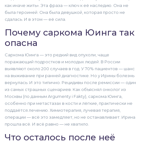
как иначе жить». Эта фраза — ключ к её наследию. Она не
была героиней. Она была девушкой, которая просто не
сдалась. И в этом — её сила.
Почему саркома Юинга так
опасна
Саркома Юинга
— это редкий вид опухоли, чаще
поражающий подростков и молодых людей. В России
выявляют около 200 случаев в год. У 70% пациентов — шанс
на выживание при ранней диагностике. Но у Ирины болезнь
вернулась. И это типично. Рецидивы после ремиссии — один
из самых страшных сценариев. Как объяснял онколог из
Москвы
(по данным
Argumenty i Fakty
), саркома Юинга,
особенно при метастазах в кости и лёгкие, практически не
поддаётся лечению. Химиотерапия, лучевая терапия,
операции — всё это замедляет, но не останавливает. Ирина
прошла всё. И всё равно — не хватило.
Что осталось после неё