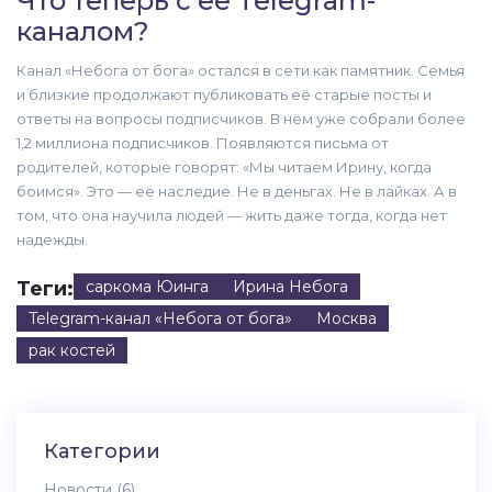
Что теперь с её Telegram-
каналом?
Канал «Небога от бога» остался в сети как памятник. Семья
и близкие продолжают публиковать её старые посты и
ответы на вопросы подписчиков. В нём уже собрали более
1,2 миллиона подписчиков. Появляются письма от
родителей, которые говорят: «Мы читаем Ирину, когда
боимся». Это — её наследие. Не в деньгах. Не в лайках. А в
том, что она научила людей — жить даже тогда, когда нет
надежды.
Теги:
саркома Юинга
Ирина Небога
Telegram-канал «Небога от бога»
Москва
рак костей
Категории
Новости
(6)