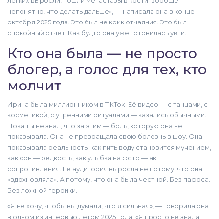
легких выросли, пошли метастазы в кости. вообще
непонятно, что делать дальше», — написала она в конце
октября 2025 года. Это был не крик отчаяния. Это был
спокойный отчёт. Как будто она уже готовилась уйти.
Кто она была — не просто
блогер, а голос для тех, кто
молчит
Ирина была миллионником в TikTok. Её видео — с танцами, с
косметикой, с утренними ритуалами — казались обычными.
Пока ты не знал, что за этим — боль, которую она не
показывала. Она не превращала свою болезнь в шоу. Она
показывала реальность: как пить воду становится мучением,
как сон — редкость, как улыбка на фото — акт
сопротивления. Её аудитория выросла не потому, что она
«вдохновляла». А потому, что она была честной. Без пафоса.
Без ложной героики.
«Я не хочу, чтобы вы думали, что я сильная», — говорила она
в одном из интервью летом 2025 года. «Я просто не знала,