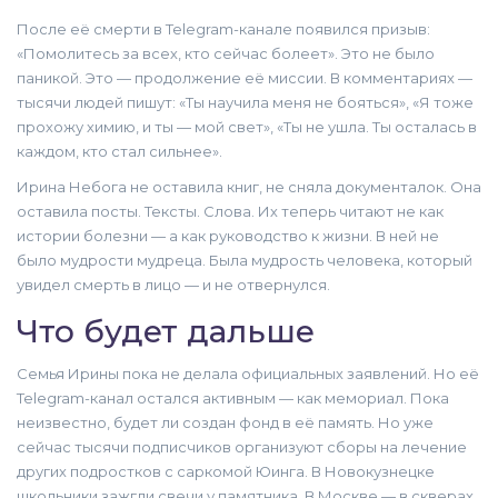
После её смерти в Telegram-канале появился призыв:
«Помолитесь за всех, кто сейчас болеет». Это не было
паникой. Это — продолжение её миссии. В комментариях —
тысячи людей пишут: «Ты научила меня не бояться», «Я тоже
прохожу химию, и ты — мой свет», «Ты не ушла. Ты осталась в
каждом, кто стал сильнее».
Ирина Небога не оставила книг, не сняла документалок. Она
оставила посты. Тексты. Слова. Их теперь читают не как
истории болезни — а как руководство к жизни. В ней не
было мудрости мудреца. Была мудрость человека, который
увидел смерть в лицо — и не отвернулся.
Что будет дальше
Семья Ирины пока не делала официальных заявлений. Но её
Telegram-канал остался активным — как мемориал. Пока
неизвестно, будет ли создан фонд в её память. Но уже
сейчас тысячи подписчиков организуют сборы на лечение
других подростков с саркомой Юинга. В
Новокузнецке
школьники зажгли свечи у памятника. В
Москве
— в скверах