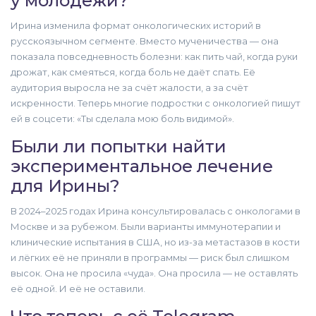
у молодёжи?
Ирина изменила формат онкологических историй в
русскоязычном сегменте. Вместо мученичества — она
показала повседневность болезни: как пить чай, когда руки
дрожат, как смеяться, когда боль не даёт спать. Её
аудитория выросла не за счёт жалости, а за счёт
искренности. Теперь многие подростки с онкологией пишут
ей в соцсети: «Ты сделала мою боль видимой».
Были ли попытки найти
экспериментальное лечение
для Ирины?
В 2024–2025 годах Ирина консультировалась с онкологами в
Москве и за рубежом. Были варианты иммунотерапии и
клинические испытания в США, но из-за метастазов в кости
и лёгких её не приняли в программы — риск был слишком
высок. Она не просила «чуда». Она просила — не оставлять
её одной. И её не оставили.