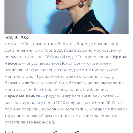
ноя, 16 2025
Ирина Небога, известная блогер и борец с онкологией,
ушла из жизни 15 ноября 2025 года в 22:25 по московскому
времени в Москве. Ей было 21 год. В Telegram-канале
Ирина
Небога
— опубликованном 16 ноября — от её имени
написали: «Я сражалась до последнего, но вчера в 22:25
меня не стало. Я ушла очень легко и спокойно, в кругу
близких и любимых людей. Я не боялась, не паниковала, вы
меня знаете». Это было её последнее сообщение.
Саркома Юинга
— редкий и агрессивный рак костей —
диагностировали у неё в 2020 году, когда ей было 16. С тех
пор она прошла 12 курсов химиотерапии, 12 сеансов лучевой
терапии и сложнейшую операцию. На три года болезнь
отступила. Но вернулась.