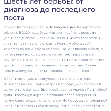
Шесть лет борьбы: от
диагноза до последнего
поста
Ирина Небога родилась в
Новокузнецке
, Кемеровская
область. В 2020 году, будучи школьницей, она впервые
услышала диагноз —
саркома Юинга
. Вместо того чтобы
скрыться от мира, она открыла
Ирина Небога
свой
Telegram-канал «
Небога от бога
». Там она писала о боли, о
потерянных волосах, о том, как её тело переставало
слушаться. Но чаще — о надежде. Её посты стали молитвой
для тысяч людей, столкнувшихся с онкологией. Она не
просила сочувствия. Она просила — не сдаваться.
В 2024 году опухоль вернулась — на этот раз в череп.
«Выросла на семь сантиметров в голову», — писала она в
августе того же года. Врачи собирались удалять 7 см лобной
доли. Пластину в череп не ставили: после операции ей
нужно было продолжать лечение. Но через два с половиной
месяца метастазы начали разрушать скелет. «Метастазы в