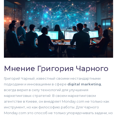
Мнение Григория Чарного
Григорий Чарный, известный своими нестандартными
подходами и инновациями в сфере
digital marketing
,
всегда верил в силу технологий для улучшения
маркетинговых стратегий. В своем маркетинговом
агентстве в Киеве, он внедряет Monday.com не только как
инструмент, но как философию работы. Для Чарного
Monday.com это способ не только упорядочивать задачи, но