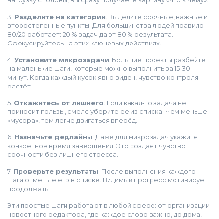
нагрузку с головы, вы сразу получаете картину «что к чему».
3.
Разделите на категории
. Выделите срочные, важные и
второстепенные пункты. Для большинства людей правило
80/20 работает: 20 % задач дают 80 % результата.
Сфокусируйтесь на этих ключевых действиях.
4.
Установите микрозадачи
. Большие проекты разбейте
на маленькие шаги, которые можно выполнить за 15‑30
минут. Когда каждый кусок явно виден, чувство контроля
растёт.
5.
Откажитесь от лишнего
. Если какая‑то задача не
приносит пользы, смело уберите её из списка. Чем меньше
«мусора», тем легче двигаться вперёд.
6.
Назначьте дедлайны
. Даже для микрозадач укажите
конкретное время завершения. Это создаёт чувство
срочности без лишнего стресса.
7.
Проверьте результаты
. После выполнения каждого
шага отметьте его в списке. Видимый прогресс мотивирует
продолжать.
Эти простые шаги работают в любой сфере: от организации
новостного редактора, где каждое слово важно, до дома,