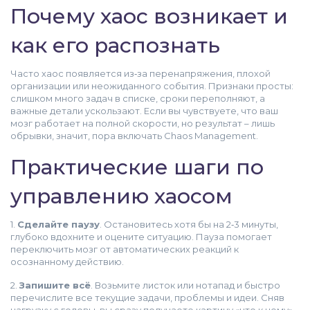
Почему хаос возникает и
как его распознать
Часто хаос появляется из‑за перенапряжения, плохой
организации или неожиданного события. Признаки просты:
слишком много задач в списке, сроки переполняют, а
важные детали ускользают. Если вы чувствуете, что ваш
мозг работает на полной скорости, но результат – лишь
обрывки, значит, пора включать Chaos Management.
Практические шаги по
управлению хаосом
1.
Сделайте паузу
. Остановитесь хотя бы на 2‑3 минуты,
глубоко вдохните и оцените ситуацию. Пауза помогает
переключить мозг от автоматических реакций к
осознанному действию.
2.
Запишите всё
. Возьмите листок или нотапад и быстро
перечислите все текущие задачи, проблемы и идеи. Сняв