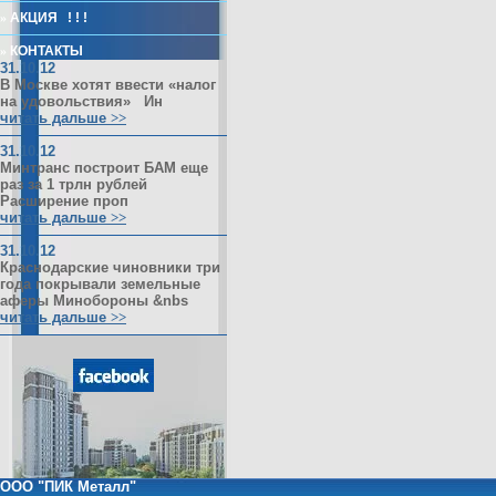
»
АКЦИЯ ! ! !
»
КОНТАКТЫ
31.10.12
В Москве хотят ввести «налог
на удовольствия» Ин
читать дальше
>>
31.10.12
Минтранс построит БАМ еще
раз за 1 трлн рублей
Расширение проп
читать дальше
>>
31.10.12
Краснодарские чиновники три
года покрывали земельные
аферы Минобороны &nbs
читать дальше
>>
ООО "ПИК Металл"