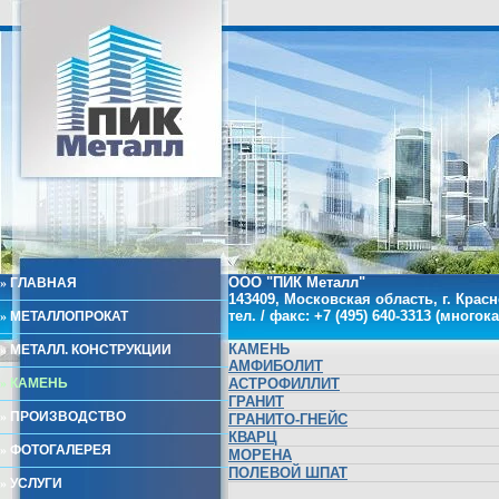
ООО "ПИК Металл"
»
ГЛАВНАЯ
143409, Московская область, г. Красн
тел. / факс: +7 (495) 640-3313 (много
»
МЕТАЛЛОПРОКАТ
КАМЕНЬ
»
МЕТАЛЛ. КОНСТРУКЦИИ
АМФИБОЛИТ
»
КАМЕНЬ
АСТРОФИЛЛИТ
ГРАНИТ
»
ПРОИЗВОДСТВО
ГРАНИТО-ГНЕЙС
КВАРЦ
»
ФОТОГАЛЕРЕЯ
МОРЕНА
ПОЛЕВОЙ ШПАТ
»
УСЛУГИ