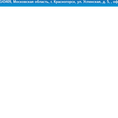
143409, Московская область, г. Красногорск, ул. Успенская, д. 5, , оф